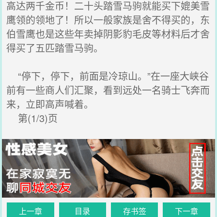
高达两千金币！二十头踏雪马驹就能买下媲美雪
鹰领的领地了！所以一般家族是舍不得买的，东
伯雪鹰也是这些年卖掉阴影豹毛皮等材料后才舍
得买了五匹踏雪马驹。
“停下，停下，前面是冷琼山。”在一座大峡谷
前有一些商人们汇聚，看到远处一名骑士飞奔而
来，立即高声喊着。
第(1/3)页
上一章
目录
存书签
下一章