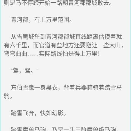
则是马不停蹄开始一路朝青河郡郡城敢去。
青河郡，有上万里范围。
从雪鹰城堡到青河郡郡城直线距离估摸着就
有六千里，而官道有些地方还要避让一些大山，
弯弯曲曲……实际路线怕是得上万里！
“驾，驾。”
东伯雪鹰一身黑衣，背着兵器箱骑着踏雪马
驹。
踏雪飞奔，快如幻影。
踏雪魔兽马驹，乃是一头三阶魔兽级马驹，