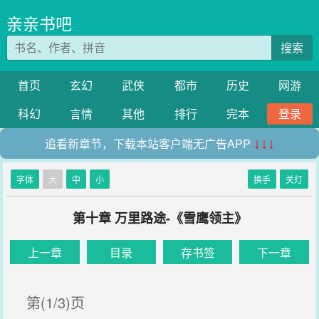
亲亲书吧
搜索
首页
玄幻
武侠
都市
历史
网游
科幻
言情
其他
排行
完本
登录
追看新章节，下载本站客户端无广告APP
↓↓↓
字体
大
中
小
换手
关灯
第十章 万里路途-《雪鹰领主》
上一章
目录
存书签
下一章
第(1/3)页