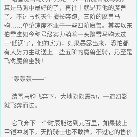
算是马驹中最好的了，再往上就是其他的魔兽
了。不过马驹天生擅长奔跑，三阶的魔兽马
驹……单论速度不亚于一些四阶魔兽。其实以东
伯雪鹰如今称号级实力骑着一头踏雪马驹太过
于‘低调’了，他的实力，如果暴露出来，恐怕都
有大势力主动送上一些五阶的魔兽坐骑，乃至是
飞禽魔兽坐骑！
“轰轰轰――”
踏雪马驹飞奔下，大地隐隐震动，一道幻影
就飞奔而过。
它飞奔下一个时辰能达到九百里，如果披上
甲铠冲刺下，天阶骑士也不敢挡，不过它的售价