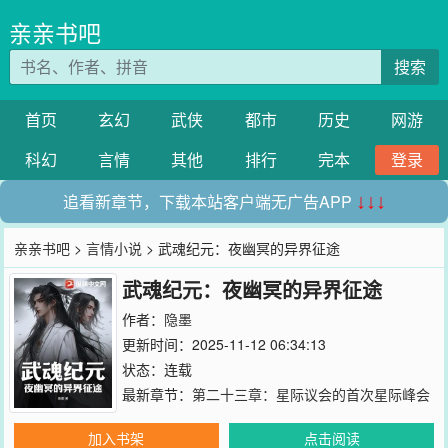
亲亲书吧
搜索
首页
玄幻
武侠
都市
历史
网游
科幻
言情
其他
排行
完本
登录
追看新章节，下载本站客户端无广告APP
↓↓↓
亲亲书吧
>
言情小说
> 武魂纪元：夜幽冥的异界征途
武魂纪元：夜幽冥的异界征途
作者：
隐墨
更新时间：2025-11-12 06:34:13
状态：连载
最新章节：
第二十三章：星际议会的首次星际峰会
加入书架
点击阅读