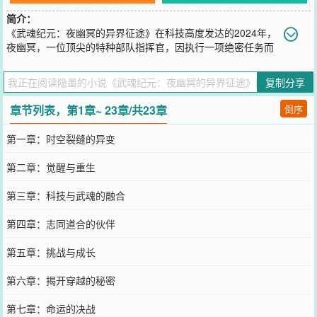
简介：
《武魂纪元：夜幽冥的异界征途》在科技高度发达的2024年，
夜幽冥，一位顶尖的特种部队指挥官，因执行一项绝密任务而
意外触发了时空裂缝，被卷入了一个名为“武魂世界”的奇幻大陆。这
个世界，以武魂为尊，强者为王，人们觉醒武魂，修炼魂力，以武止
复制分享
戈，守护家园。夜幽冥醒来之时，发现自己不仅身处未知之地，更惊
人的是，他发现自己竟然也拥有了觉醒武魂的能力。在这个强者林立
章节列表，第1章~ 23章/共23章
倒序
的世界里，他凭借着来自未来的智慧、战术思维以及不懈的努力，逐
渐解锁并掌握了属于自己的强大武魂——幽冥影刃，一种能够操控暗
第一章：时空裂缝的异变
影、隐匿身形、发动致命一击的神秘力量。面对武魂世界的重重挑战
与危机，夜幽冥没有退缩。他利用现代军事理论优化修炼方法，将科
第二章：觉醒与重生
技与武魂之力巧妙融合，创造出前所未有的战斗技巧。同时，他结识
了一群志同道合的伙伴，他们来自不同的家族与势力，却因共同的信
第三章：科技与武魂的融合
念而走到一起，共同对抗邪恶势力，守护这片大陆的和平与安宁。在
探索武魂世界的奥秘、挑战强者、揭露阴谋的过程中，夜幽冥逐渐揭
第四章：志同道合的伙伴
开了自己穿越背后的秘密，以及他与这个世界之间千丝万缕的联系。
他意识到，自己的到来不仅仅是巧合，更是命运的安排，他肩负着改
第五章：挑战与成长
变武魂世界未来的重任。
您要是觉得《
武魂纪元：夜幽冥的异界征途
》还不错的话请不要忘记
第六章：揭开穿越的秘密
向您QQ群和微博微信里的朋友推荐哦！
第七章：命运的决战