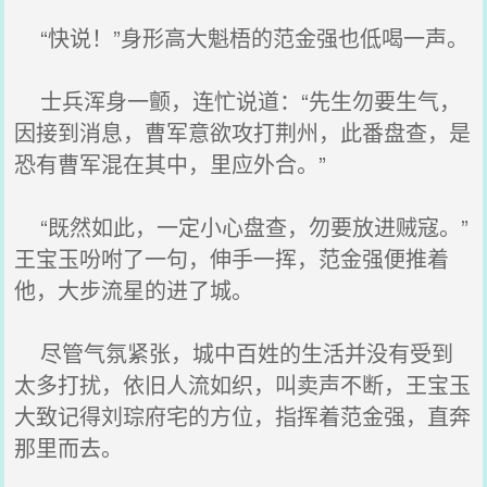
“快说！”身形高大魁梧的范金强也低喝一声。
士兵浑身一颤，连忙说道：“先生勿要生气，
因接到消息，曹军意欲攻打荆州，此番盘查，是
恐有曹军混在其中，里应外合。”
“既然如此，一定小心盘查，勿要放进贼寇。”
王宝玉吩咐了一句，伸手一挥，范金强便推着
他，大步流星的进了城。
尽管气氛紧张，城中百姓的生活并没有受到
太多打扰，依旧人流如织，叫卖声不断，王宝玉
大致记得刘琮府宅的方位，指挥着范金强，直奔
那里而去。