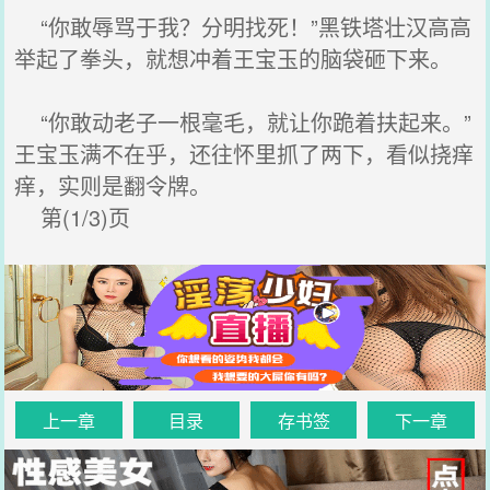
“你敢辱骂于我？分明找死！”黑铁塔壮汉高高
举起了拳头，就想冲着王宝玉的脑袋砸下来。
“你敢动老子一根毫毛，就让你跪着扶起来。”
王宝玉满不在乎，还往怀里抓了两下，看似挠痒
痒，实则是翻令牌。
第(1/3)页
上一章
目录
存书签
下一章