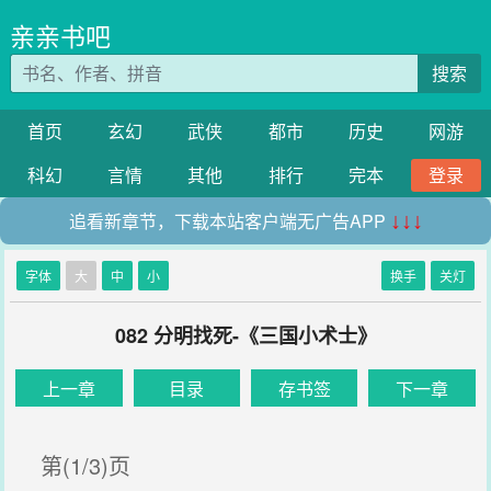
亲亲书吧
搜索
首页
玄幻
武侠
都市
历史
网游
科幻
言情
其他
排行
完本
登录
追看新章节，下载本站客户端无广告APP
↓↓↓
字体
大
中
小
换手
关灯
082 分明找死-《三国小术士》
上一章
目录
存书签
下一章
第(1/3)页