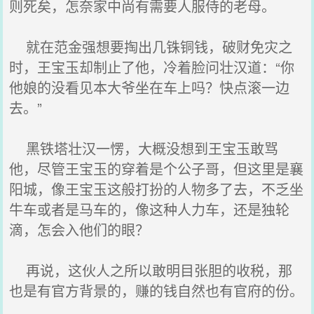
则死矣，怎奈家中尚有需要人服侍的老母。
就在范金强想要掏出几铢铜钱，破财免灾之
时，王宝玉却制止了他，冷着脸问壮汉道：“你
他娘的没看见本大爷坐在车上吗？快点滚一边
去。”
黑铁塔壮汉一愣，大概没想到王宝玉敢骂
他，尽管王宝玉的穿着是个公子哥，但这里是襄
阳城，像王宝玉这般打扮的人物多了去，不乏坐
牛车或者是马车的，像这种人力车，还是独轮
滴，怎会入他们的眼？
再说，这伙人之所以敢明目张胆的收税，那
也是有官方背景的，赚的钱自然也有官府的份。