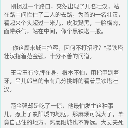
刚拐过一个路口，突然出现了几名壮汉，站
在路中间拦住了二人的去路，为首的一名壮汉，
看起来个头超过一米九，皮肤黝黑，一脸横肉，
面带杀气，站在中间，像个黑铁塔一般。
“你这厮来城中拉客，因何不打招呼？”黑铁塔
壮汉指着范金强，十分不善的问道。
王宝玉有令牌在身，根本不怕，用指甲剔着
牙，吊儿郎当的带有几分挑衅的看着黑铁塔壮
汉。
范金强却是吃了一惊，他最怕发生这种事
儿，惹上了襄阳城的地痞，那麻烦可就大了，毕
竟自己住的地方，离襄阳城也不算远。大丈夫死