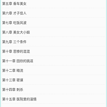
第五章 香车美女
第六章 才子佳人
第七章 吃饭风波
第八章 美女大小姐
第九章 三个条件
第十章 悲惨的混混
第十一章 田欣的挑逗
第十二章 暗流
第十三章 密谋
第十四章 刺杀
第十五章 医院里的温情