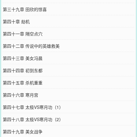
第三十九章 田欣的惊喜
第四十章 劫机
第四十一章 隔空点穴
第四十二章 传说中的英雄救美
第四十三章 美女冯晨
第四十四章 初到东都
第四十五章 杀机重重
第四十六章 寒月宫
第四十七章 太极VS寒月功（1）
第四十八章 太极VS寒月功（2）
第四十九章 美女战争