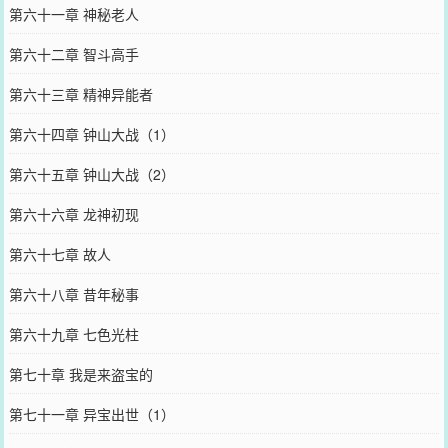
第六十一章 神秘老人
第六十二章 智斗高手
第六十三章 精神异能者
第六十四章 钟山大战（1）
第六十五章 钟山大战（2）
第六十六章 龙神初现
第六十七章 故人
第六十八章 昔年秘事
第六十九章 七色光柱
第七十章 我是来盗宝的
第七十一章 异宝出世（1）