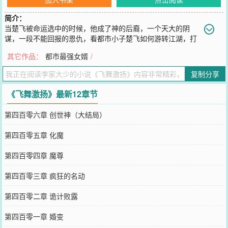
简介：
当楚飞被命运选中的时候，他成了神的后裔，一个天大的阴
谋，一段不能回报的恩仇，看都市小子楚飞如何游转江湖，打
造商业帝国，成为真正的天命之人。17k签约作品，保证完本,请放心
其它作品：
都市最强女婿
/
收藏！小说讨论群：55401900新书《梦幻仙缘》发布中，需要支持！
书号71695 l
复制分享
您要是觉得《
飞舞激扬
》还不错的话请不要忘记向您QQ群和微博微信
里的朋友推荐哦！
《飞舞激扬》最新12章节
第四百零六章 创世神（大结局）
第四百零五章 化魔
第四百零四章 魔尊
第四百零三章 疯狂的名动
第四百零二章 诡计败露
第四百零一章 婚变