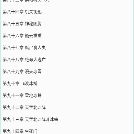
第八十四章 机关钥匙
第八十五章 神秘图腾
第八十六章 疑云重重
第八十七章 腐尸食人虫
第八十八章 绝命大逃亡
第八十九章 漫天冰雪
第九十章 飞渡冰桥
第九十一章 雪地冰蛛
第九十二章 天罡北斗阵
第九十三章 天罡北斗阵斗冰蛛
第九十四章 生死门