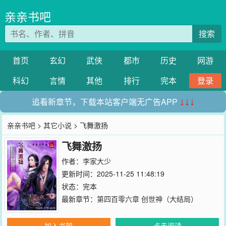
亲亲书吧
搜索
首页
玄幻
武侠
都市
历史
网游
科幻
言情
其他
排行
完本
登录
追看新章节，下载本站客户端无广告APP
↓↓↓
亲亲书吧
>
其它小说
> 飞舞激扬
飞舞激扬
作者：
李家大少
更新时间：2025-11-25 11:48:19
状态：完本
最新章节：
第四百零六章 创世神（大结局）
加入书架
点击阅读