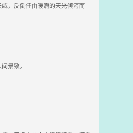
威，反倒任由暖煦的天光倾泻而
人间景致。