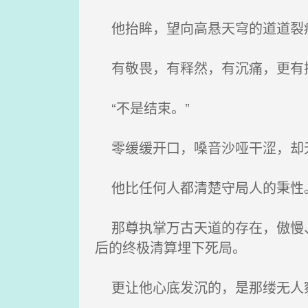
他抬眸，望向高悬天穹的道道裂痕
有敬畏，有释然，有沉痛，更有
“不是结束。”
零缓缓开口，嗓音沙哑干涩，却无
他比任何人都清楚守局人的秉性
那尊执掌万古天道的存在，傲慢、
后的终极清算埋下死局。
更让他心底发沉的，是那缕无人