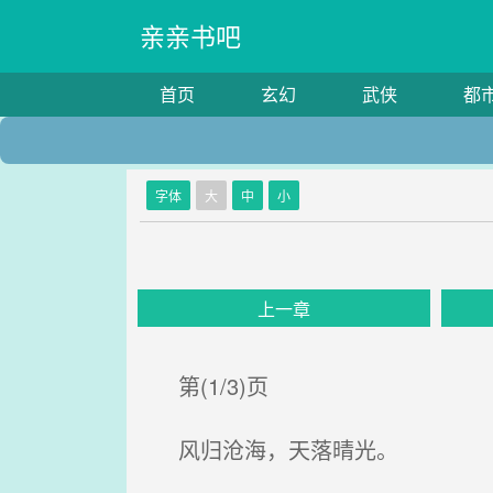
亲亲书吧
首页
玄幻
武侠
都
字体
大
中
小
上一章
第(1/3)页
风归沧海，天落晴光。