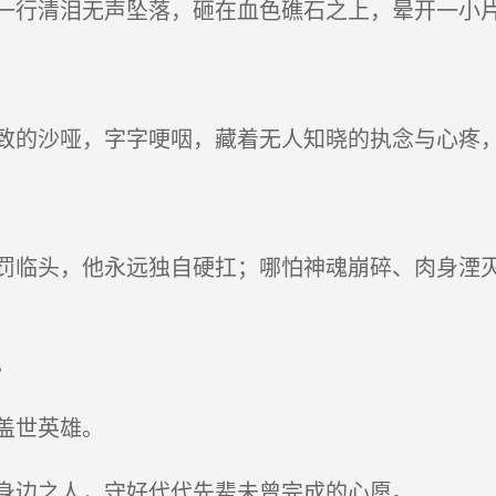
行清泪无声坠落，砸在血色礁石之上，晕开一小
的沙哑，字字哽咽，藏着无人知晓的执念与心疼，
临头，他永远独自硬扛；哪怕神魂崩碎、肉身湮灭
。
盖世英雄。
身边之人，守好代代先辈未曾完成的心愿。