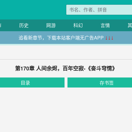
市
历史
网游
科幻
言情
追看新章节，下载本站客户端无广告APP
↓↓↓
第170章 人间余烬，百年空寂-《奋斗穹情》
目录
存书签