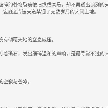
碎的苍穹裂痕依旧纵横高悬，却不再透出凛冽的天
，落遍这片被天道禁锢了无数岁月的人间土地。
没有倾覆天地的窒息威压。
着礁石，发出细碎温和的声响，是最寻常不过的
的空寂与苍凉。