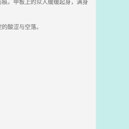
痕。甲板上的众人缓缓起身，满身
腔的酸涩与空落。