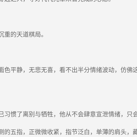
沉重的天道棋局。
色平静，无悲无喜，看不出半分情绪波动，仿佛这
习惯了离别与牺牲，他从不会肆意宣泄情绪，只会
的五指，正微微收紧，指节泛白，单薄的肩头，