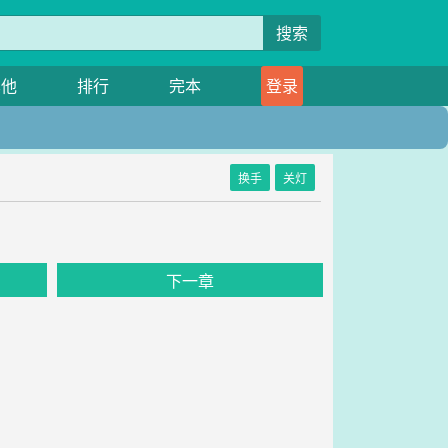
搜索
其他
排行
完本
登录
换手
关灯
下一章