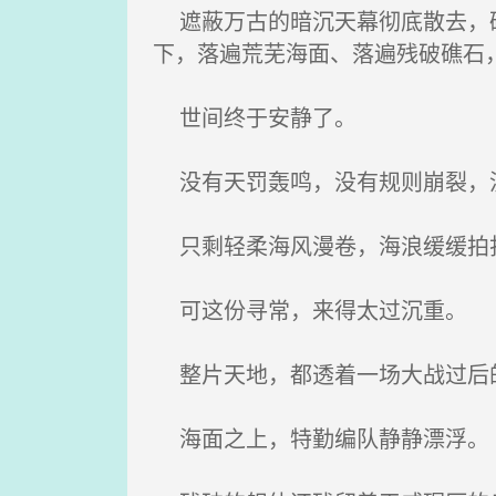
遮蔽万古的暗沉天幕彻底散去，破
下，落遍荒芜海面、落遍残破礁石
世间终于安静了。
没有天罚轰鸣，没有规则崩裂，
只剩轻柔海风漫卷，海浪缓缓拍打
可这份寻常，来得太过沉重。
整片天地，都透着一场大战过后
海面之上，特勤编队静静漂浮。