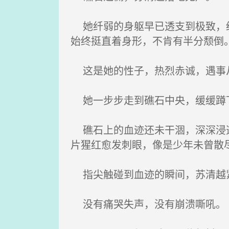
她纤弱的身躯早已透支到极致，经
始终挺直着身形，不肯有半分颓倒
这是她的性子，热烈赤诚，遇事
她一步步走到礁石中央，缓缓蹲
礁石上的血迹还未干涸，深深浸透
片猩红愈发刺眼，像是少年未曾散
指尖触碰到血迹的瞬间，苏清越
没有痛哭失声，没有崩溃嘶吼。