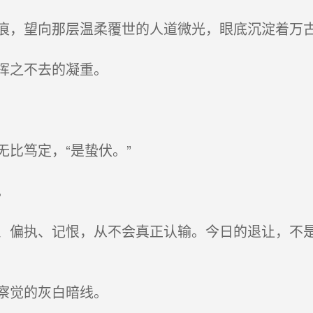
，望向那层温柔覆世的人道微光，眼底沉淀着万
挥之不去的凝重。
比笃定，“是蛰伏。”
。
偏执、记恨，从不会真正认输。今日的退让，不是
察觉的灰白暗线。