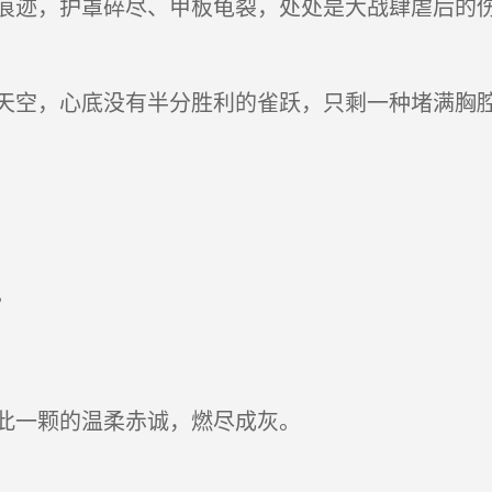
迹，护罩碎尽、甲板龟裂，处处是大战肆虐后的伤
空，心底没有半分胜利的雀跃，只剩一种堵满胸
。
此一颗的温柔赤诚，燃尽成灰。