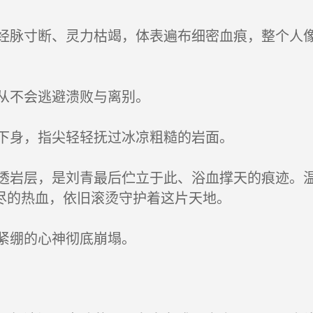
脉寸断、灵力枯竭，体表遍布细密血痕，整个人像
。
从不会逃避溃败与离别。
下身，指尖轻轻抚过冰凉粗糙的岩面。
岩层，是刘青最后伫立于此、浴血撑天的痕迹。温
尽的热血，依旧滚烫守护着这片天地。
紧绷的心神彻底崩塌。