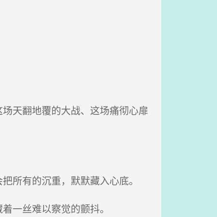
场天翻地覆的大战、这场痛彻心扉
把所有的沉重，默默藏入心底。
藏着一丝难以察觉的颤抖。