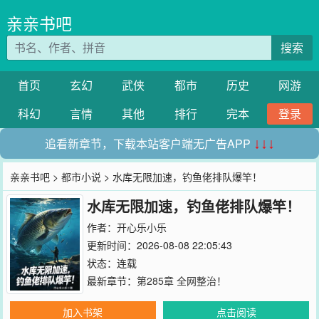
亲亲书吧
搜索
首页
玄幻
武侠
都市
历史
网游
科幻
言情
其他
排行
完本
登录
追看新章节，下载本站客户端无广告APP
↓↓↓
亲亲书吧
>
都市小说
> 水库无限加速，钓鱼佬排队爆竿！
水库无限加速，钓鱼佬排队爆竿！
作者：
开心乐小乐
更新时间：2026-08-08 22:05:43
状态：连载
最新章节：
第285章 全网整治！
加入书架
点击阅读