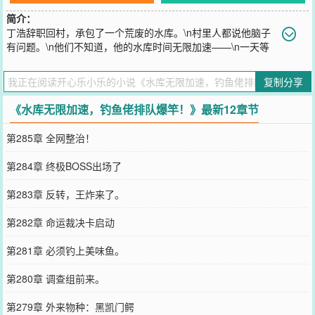
简介：
丁浩辞职回村，承包了一个荒废的水库。\n村里人都说他脑子
有问题。\n他们不知道，他的水库时间无限加速——\n一天等
于一百年。\n第一个钓鱼佬来的时候，8号PE线被一条看不见的鱼横
切秒断，竿子炸成三截。\n第二个来了，竿梢直接弯进水里，人被拽
复制分享
得往前滑了两米。\n第三个、第四个、第五个……\n一个月后，一千
二百根鱼竿在丁浩的水库里变成了碎片。\n断竿在岸边插成了一道五
《水库无限加速，钓鱼佬排队爆竿！》最新12章节
十米长的彩虹墙，钓鱼佬们却排着队往里冲。\n“这水库有毒，来了就
上瘾。”\n“我在那钓到了一条三百斤的青鱼，拍照时鱼比我还长。”
第285章 全网整治！
\n“别去了，去了你就回不来——魂回不来。”\n钓鱼圈直接炸了：那个
水库里的鱼，已经不是鱼了。\n丁浩看着系统面板上的数字，陷入沉
第284章 终极BOSS出场了
思——\n时间加速：十万倍。\n最大鱼获：未知。\n变异物种：检测
中......\n那天凌晨，十几束头灯同时照向水面。\n水底那个影子滑过去
第283章 反转，王炸来了。
的时候，所有人都忘了呼吸。\n那不是鱼。\n那是十万倍时间养出来
的——\n不该存在的东西。
第282章 命运裁决卡启动
您要是觉得《
水库无限加速，钓鱼佬排队爆竿！
》还不错的话请不要
忘记向您QQ群和微博微信里的朋友推荐哦！
第281章 必须钓上美味鱼。
第280章 调查组前来。
第279章 外来物种：黑凯门鳄