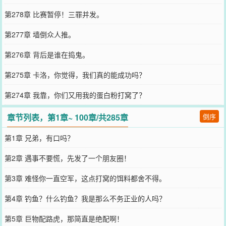
第278章 比赛暂停！三罪并发。
第277章 墙倒众人推。
第276章 背后是谁在捣鬼。
第275章 卡洛，你觉得，我们真的能成功吗？
第274章 我靠，你们又用我的蛋白粉打窝了？
章节列表，第1章~ 100章/共285章
倒序
第1章 兄弟，有口吗？
第2章 遇事不要慌，先发了一个朋友圈！
第3章 难怪你一直空军，这点打窝的饵料都舍不得。
第4章 钓鱼？什么钓鱼？我是那么不务正业的人吗？
第5章 巨物配路虎，那简直是绝配啊！