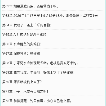
第62章 如果道歉有用，还要警察干嘛。
第63章 2026年4月17日早上9点12分18秒，那条鱼离上岸只有1米
远。
第64章 发现了一条上千斤的巨物！
第65章 AI！这绝对是AI生成的！
第66章 水库鲤鱼的灾难日！
第67章 深夜投鱼：鳄雀鳝
第68章 丁家湾水库惊现鳄雀鳝，老板悬赏五万求钓。
第69章 我靠我靠，牛逼呀，好像上钩了个鳄雀鳝！
第70章 鳄雀鳝被钓上来了？
第71章 小子，人要有自知之明！
第72章 前排提醒：钓鱼有毒，小心自己也上瘾。