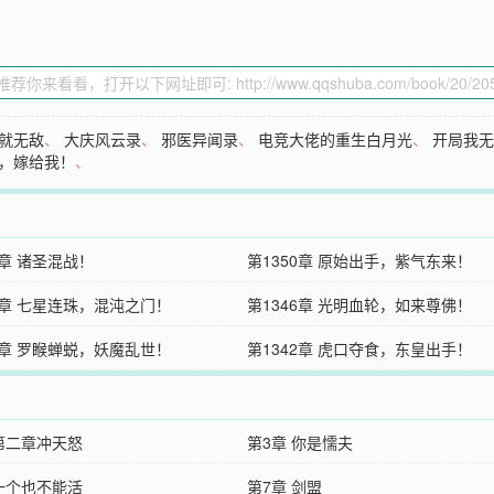
就无敌
、
大庆风云录
、
邪医异闻录
、
电竞大佬的重生白月光
、
开局我
，嫁给我！
、
1章 诸圣混战！
第1350章 原始出手，紫气东来！
7章 七星连珠，混沌之门！
第1346章 光明血轮，如来尊佛！
3章 罗睺蝉蜕，妖魔乱世！
第1342章 虎口夺食，东皇出手！
 第二章冲天怒
第3章 你是懦夫
 一个也不能活
第7章 剑盟