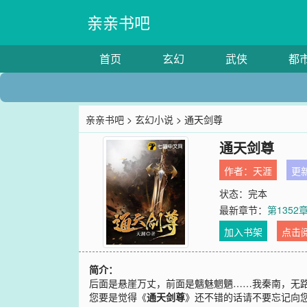
亲亲书吧
首页
玄幻
武侠
都
亲亲书吧
>
玄幻小说
> 通天剑尊
通天剑尊
作者：
天涯
更新
状态：完本
最新章节：
第135
加入书架
点击
简介：
后面是悬崖万丈，前面是魑魅魍魉……我秦南，无
您要是觉得《
通天剑尊
》还不错的话请不要忘记向