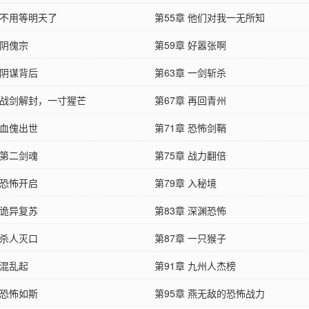
 不用等明天了
第55章 他们对我一无所知
 阴傀宗
第59章 好嚣张啊
 阴谋背后
第63章 一剑斩杀
章 战剑解封，一寸猩芒
第67章 再回青州
 血傀出世
第71章 恐怖剑鞘
 第二剑魂
第75章 战力翻倍
 恐怖开启
第79章 入秘境
 诡异复苏
第83章 深渊恐怖
 杀人灭口
第87章 一只猴子
 混乱起
第91章 九州人杰榜
 恐怖如斯
第95章 燕无敌的恐怖战力