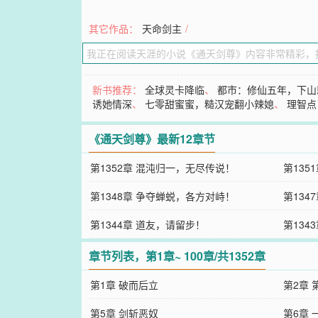
其它作品：
天命剑主
/
新书推荐：
全球灵卡降临
、
都市：修仙五年，下山
诱她情深
、
七零甜蜜蜜，糙汉宠翻小辣媳
、
理智点
《通天剑尊》最新12章节
第1352章 混沌归一，无尽传说！
第135
第1348章 争夺蝉蜕，各方对峙！
第134
第1344章 道友，请留步！
第134
章节列表，第1章~ 100章/共1352章
第1章 破而后立
第2章
第5章 剑斩恶奴
第6章