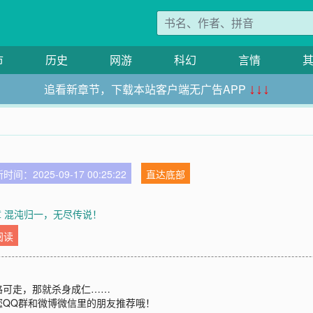
市
历史
网游
科幻
言情
追看新章节，下载本站客户端无广告APP
↓↓↓
时间：2025-09-17 00:25:22
直达底部
2章 混沌归一，无尽传说！
阅读
路可走，那就杀身成仁……
您QQ群和微博微信里的朋友推荐哦！