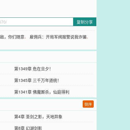
复制分享
无敌，你们随意
、
雇佣兵：开局军阀报警说我诈骗
、
第1349章 危在旦夕！
第1345章 三千万年道统！
第1341章 佛魔厮杀，仙庭得利
倒序
第4章 圣剑之影，天地异象
第8章 幻湖剑影