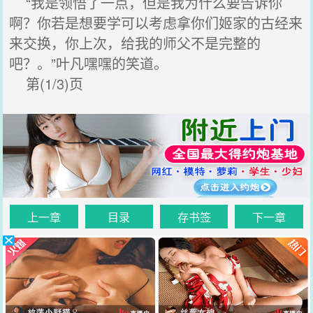
“我是领悟了一点，但是我为什么要告诉你
啊？你若是想要学可以考虑拿你们姬家的古经来
来交换，你上次，给我的师父不是完整的
吧？。”叶凡嘿嘿的笑道。
第(1/3)页
上一章
目录
存书签
下一章