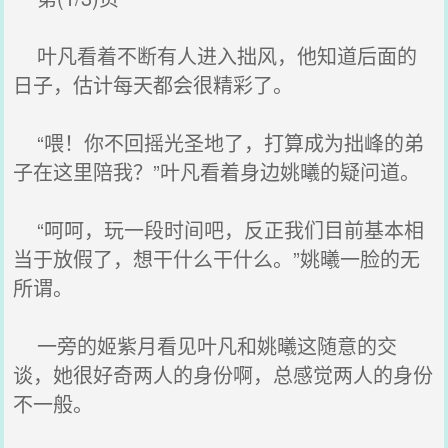
叶凡看着不断有人进入拙风，他知道后面的
日子，估计每天都会很精彩了。
“喂！你不回摇光圣地了，打算成为拙峰的弟
子在这里陪我？”叶凡看着身边姚曦的疑问道。
“呵呵，玩一段时间吧，反正我们目前基本相
当于放假了，想干什么干什么。”姚曦一脸的无
所谓。
一旁的姬紫月看见叶凡和姚曦这随意的交
谈，她很好奇两人的身份啊，总感觉两人的身份
不一般。