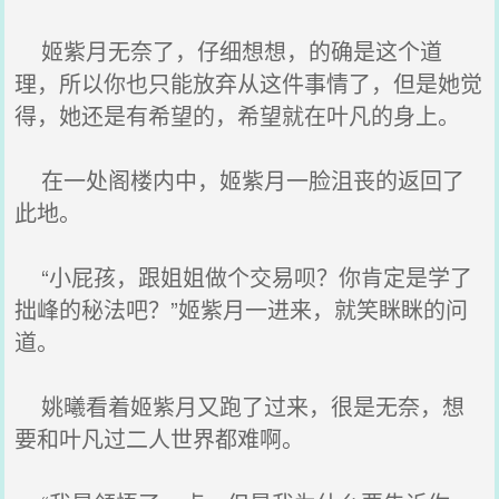
姬紫月无奈了，仔细想想，的确是这个道
理，所以你也只能放弃从这件事情了，但是她觉
得，她还是有希望的，希望就在叶凡的身上。
在一处阁楼内中，姬紫月一脸沮丧的返回了
此地。
“小屁孩，跟姐姐做个交易呗？你肯定是学了
拙峰的秘法吧？”姬紫月一进来，就笑眯眯的问
道。
姚曦看着姬紫月又跑了过来，很是无奈，想
要和叶凡过二人世界都难啊。