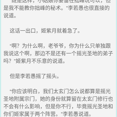
“既是这样，小姑娘你要留在拙峰玩可以，但
是我不能教你拙峰的秘术。”李若愚也很直接的
说道。
这话一出口，姬紫月就着急了。
“啊？为什么啊，老爷爷，你为什么只单独跟
我说这个啊，那边不是还有一个摇光圣地的弟子
吗？”姬紫月不乐意的说道。
但是李若愚摇了摇头。
“你应该明白，我们太玄门怎么说都算是摇光
圣地附属宗门，她的身份就算留在太玄门修行也
不会有什么影响，但是你不行，毕竟摇光圣地和
你们姬家属于两个阵营。”李若愚说道。