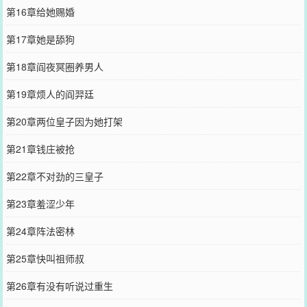
第16章给她赐婚
第17章她是舔狗
第18章阎夜冥圈养男人
第19章烦人的阎羿廷
第20章两位皇子因为她打架
第21章钱庄被抢
第22章不对劲的三皇子
第23章羞涩少年
第24章阵法密林
第25章快叫祖师叔
第26章有没有听说过重生