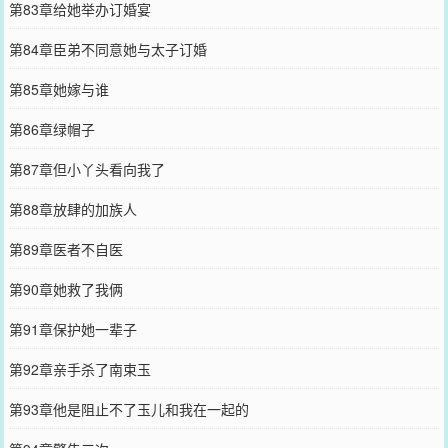
第83章给她举办订婚宴
第84章臣弟不同意她与太子订婚
第85章她嫁与谁
第86章绿帽子
第87章但小丫头看向我了
第88章放肆的加族人
第89章医者不自医
第90章她救了我俩
第91章保护她一辈子
第92章亲手杀了南束玉
第93章他是阻止不了玉儿和我在一起的