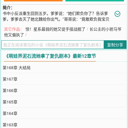
简介：
书中小反派重生回到五岁。爹爹说：“她们欺负你了？告诉爹
爹，爹爹去灭了她北魏给你出气。”哥哥说：“竟敢欺负我宝贝
妹妹，来人，给本将军拆了这家店！”爷爷说：“皇帝臭小子，就是你
其它作品：
惊！星系最弱的她又徒手接战舰了
/
长公主的小驸马爷
欺负老夫的宝贝小玉儿？”看着宠自己的爷爷爹爹哥哥，南束玉握紧小
他又偏执了
/
拳头，这辈子，她一定要保护好他们。皇叔是男主统领天下的得力助
手？那就把皇叔变成自己人。阎夜冥篇：后来知道她是谁后，阎夜冥
复制分享
直接堵住她的追求者。后来小丫头委屈的哭着告诉他，她嫁不出去
了。阎夜冥直接将人揽入怀中，“八抬大轿，十里红妆，江山为聘，以
《萌娃界泥石流她拿了复仇剧本》最新12章节
后我便是阿玉的人。”
您要是觉得《
萌娃界泥石流她拿了复仇剧本
》还不错的话请不要忘记
第168章 大结局
向您QQ群和微博微信里的朋友推荐哦！
第167章
第166章
第165章
第164章
第163章