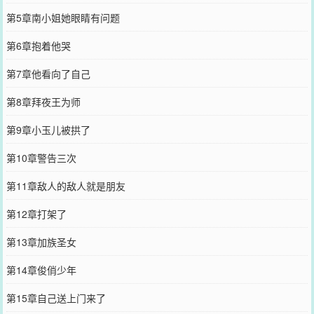
第5章南小姐她眼睛有问题
第6章抱着他哭
第7章他看向了自己
第8章拜夜王为师
第9章小玉儿被拱了
第10章警告三次
第11章敌人的敌人就是朋友
第12章打架了
第13章加族圣女
第14章俊俏少年
第15章自己送上门来了