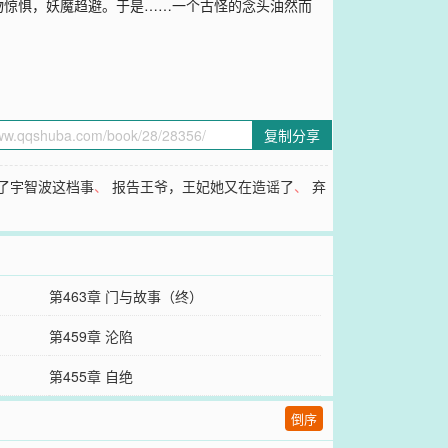
物惊惧，妖魔趋避。于是……一个古怪的念头油然而
复制分享
了宇智波这档事
、
报告王爷，王妃她又在造谣了
、
弃
第463章 门与故事（终）
第459章 沦陷
第455章 自绝
倒序