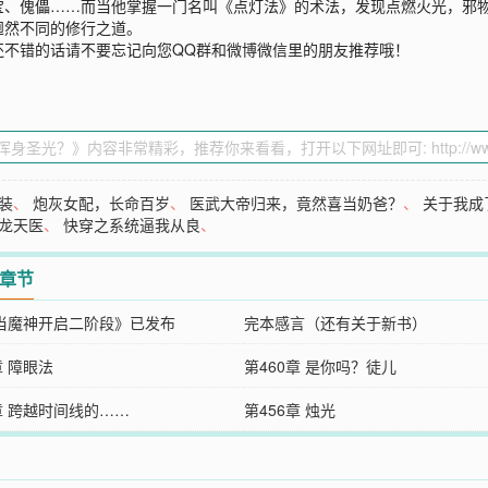
宝、傀儡……而当他掌握一门名叫《点灯法》的术法，发现点燃火光，邪
迥然不同的修行之道。
还不错的话请不要忘记向您QQ群和微博微信里的朋友推荐哦！
装
、
炮灰女配，长命百岁
、
医武大帝归来，竟然喜当奶爸？
、
关于我成
龙天医
、
快穿之系统逼我从良
、
2章节
当魔神开启二阶段》已发布
完本感言（还有关于新书）
章 障眼法
第460章 是你吗？徒儿
章 跨越时间线的……
第456章 烛光