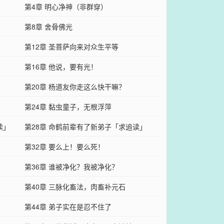
第4章 明心净神（非群穿）
第8章 舍骨佛光
第12章 圣菩萨向来对众生平等
第16章 他说，要有光！
第20章 杨道友你走这么快干嘛？
第24章 黏虫童子，无根浮萍
读」
第28章 命鹤前辈有了新弟子「求追读」
第32章 要么上！要么死！
第36章 谁被净化？我被净化？
第40章 三脉化畜法，肉畜补元石
第44章 弟子实在是忍不住了