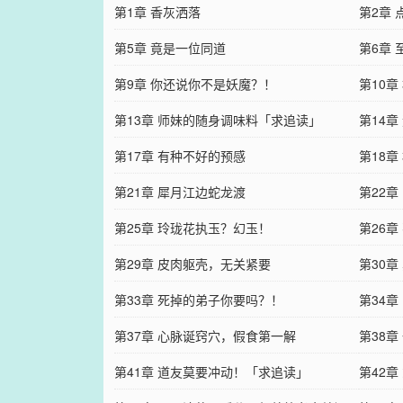
第1章 香灰洒落
第2章 
第5章 竟是一位同道
第6章
第9章 你还说你不是妖魔？！
第10
第13章 师妹的随身调味料「求追读」
第14
第17章 有种不好的预感
读」
第18
第21章 犀月江边蛇龙渡
第22
第25章 玲珑花执玉？幻玉！
第26章
第29章 皮肉躯壳，无关紧要
第30
第33章 死掉的弟子你要吗？！
第34
第37章 心脉诞窍穴，假食第一解
第38
第41章 道友莫要冲动！「求追读」
第42