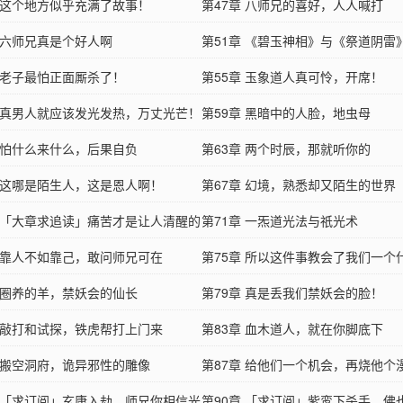
章 这个地方似乎充满了故事！
第47章 八师兄的喜好，人人喊打
章 六师兄真是个好人啊
第51章 《碧玉神相》与《祭道阴雷
章 老子最怕正面厮杀了！
第55章 玉象道人真可怜，开席！
章 真男人就应该发光发热，万丈光芒！
第59章 黑暗中的人脸，地虫母
章 怕什么来什么，后果自负
第63章 两个时辰，那就听你的
章 这哪是陌生人，这是恩人啊！
第67章 幻境，熟悉却又陌生的世界
章 「大章求追读」痛苦才是让人清醒的
第71章 一炁道光法与祇光术
方
章 靠人不如靠己，敢问师兄可在
第75章 所以这件事教会了我们一个
章 圈养的羊，禁妖会的仙长
理？
第79章 真是丢我们禁妖会的脸！
章 敲打和试探，铁虎帮打上门来
第83章 血木道人，就在你脚底下
章 搬空洞府，诡异邪性的雕像
第87章 给他们一个机会，再烧他个
章 「求订阅」玄康入劫，师兄你相信光
第90章 「求订阅」紫鸾下杀手，佛