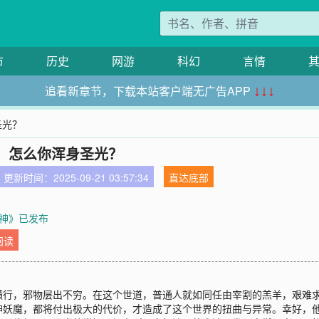
市
历史
网游
科幻
言情
追看新章节，下载本站客户端无广告APP
↓↓↓
圣光？
，怎么你浑身圣光？
更新时间：2025-09-21 03:57:34
直达底部
神》已发布
阅读
横行，邪物层出不穷。在这个世道，普通人就如同任由宰割的羔羊，艰难
神妖魔，都将付出极大的代价，才造成了这个世界的扭曲与异常。幸好，