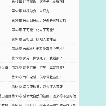
第48章 尸体做饭，这真是…泰裤辣！
》
第52章 以极为穷，以昼为白
第56章 恶心归恶心，好处是实打实的
第60章 不可能！绝对不可能！
第64章 三松山，眨眼人去楼空
第68章 A0505！老家伙真是个天才！
第72章 师弟…你快死了…我看到了…
什么道
第76章 漏洞百出！可笑！真是可笑！
第80章 气印定感，前辈救救我们！
第84章 乌金盛遁逃，鼎虫道人来袭
漫山遍野
第88章 感谢大自然的馈赠，回来得不是时候
也有怒
第91章 「求订阅」你再说一遍？腑石以下皆