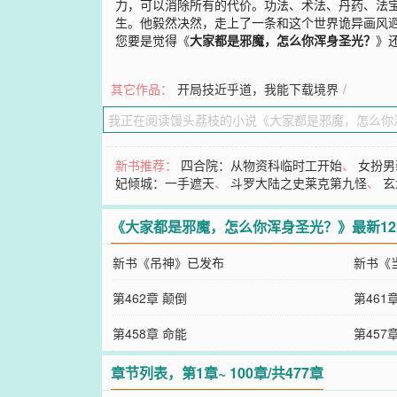
力，可以消除所有的代价。功法、术法、丹药、法
生。他毅然决然，走上了一条和这个世界诡异画风
您要是觉得《
大家都是邪魔，怎么你浑身圣光？
》
其它作品：
开局技近乎道，我能下载境界
/
新书推荐：
四合院：从物资科临时工开始
、
女扮男
妃倾城：一手遮天
、
斗罗大陆之史莱克第九怪
、
玄
《大家都是邪魔，怎么你浑身圣光？》最新1
新书《吊神》已发布
新书《
第462章 颠倒
第461
第458章 命能
第457
章节列表，第1章~ 100章/共477章