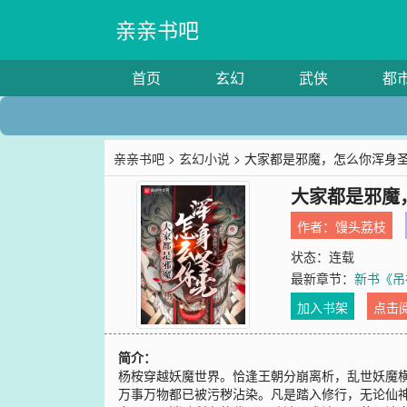
亲亲书吧
首页
玄幻
武侠
都
亲亲书吧
>
玄幻小说
> 大家都是邪魔，怎么你浑身
大家都是邪魔
作者：
馒头荔枝
状态：连载
最新章节：
新书《吊
加入书架
点击
简介：
杨桉穿越妖魔世界。恰逢王朝分崩离析，乱世妖魔
万事万物都已被污秽沾染。凡是踏入修行，无论仙