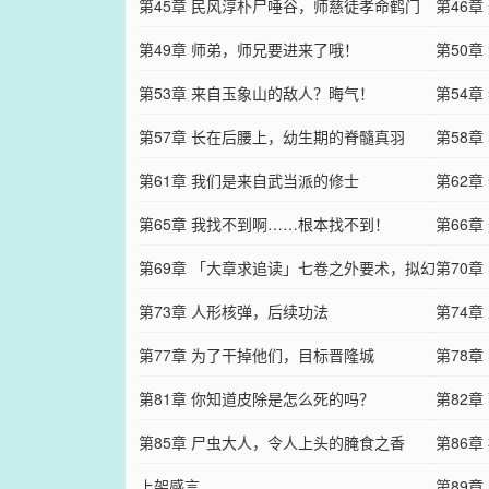
第45章 民风淳朴尸唾谷，师慈徒孝命鹤门
第46
第49章 师弟，师兄要进来了哦！
第50
第53章 来自玉象山的敌人？晦气！
第54
第57章 长在后腰上，幼生期的脊髓真羽
第58
第61章 我们是来自武当派的修士
第62
第65章 我找不到啊……根本找不到！
第66
第69章 「大章求追读」七卷之外要术，拟幻
第70
法！
第73章 人形核弹，后续功法
唯一良
第74
第77章 为了干掉他们，目标晋隆城
第78
第81章 你知道皮除是怎么死的吗？
第82
第85章 尸虫大人，令人上头的腌食之香
第86
上架感言
第89