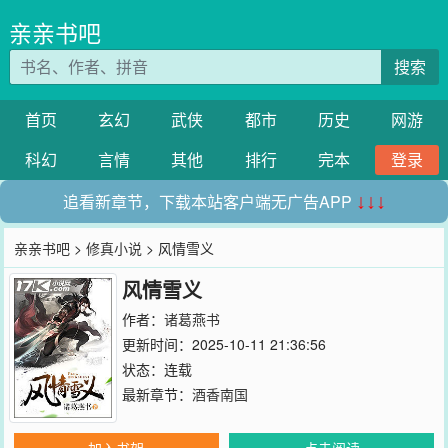
亲亲书吧
搜索
首页
玄幻
武侠
都市
历史
网游
科幻
言情
其他
排行
完本
登录
追看新章节，下载本站客户端无广告APP
↓↓↓
亲亲书吧
>
修真小说
> 风情雪义
风情雪义
作者：
诸葛燕书
更新时间：2025-10-11 21:36:56
状态：连载
最新章节：
酒香南国
加入书架
点击阅读