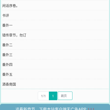
闲话序卷。
书评
番外一
错传章节，勿订
番外二
番外三
番外四
番外五
酒香南国
1/1
1
追看新章节，下载本站客户端无广告APP
↓↓↓