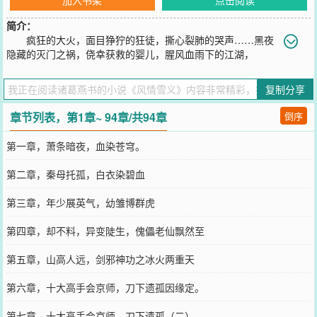
简介：
疯狂的大火，面目狰狞的狂徒，撕心裂肺的哭声……黑夜
隐藏的灭门之祸，侥幸获救的婴儿，腥风血雨下的江湖，
恩怨交织，历尽情劫终不悔，壮志凌云，血剑一出震江湖！
…………后面的故事有你想象不到的精彩！
复制分享
您要是觉得《
风情雪义
》还不错的话请不要忘记向您QQ群和微博微信
里的朋友推荐哦！
章节列表，第1章~ 94章/共94章
倒序
第一章，萧条暗夜，血染苍穹。
第二章，秦母托孤，白衣染碧血
第三章，年少展英气，幼雏博群虎
第四章，却不料，异变陡生，傀儡老仙飘然至
第五章，山高人远，剑邪神功之冰火两重天
第六章，十大高手会京师，刀下遗孤因缘定。
第七章，十大高手会京师，刀下遗孤（二）