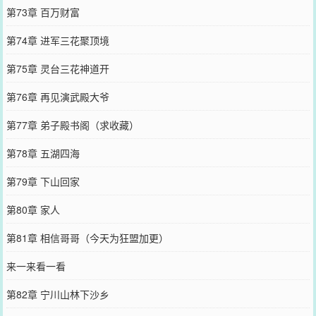
第73章 百万财富
第74章 进军三花聚顶境
第75章 灵台三花神道开
第76章 再见演武殿大爷
第77章 弟子殿书阁（求收藏）
第78章 五湖四海
第79章 下山回家
第80章 家人
第81章 相信哥哥（今天为狂盟加更）
来一来看一看
第82章 宁川山林下沙乡