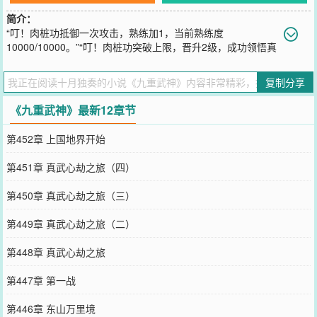
简介：
“叮！肉桩功抵御一次攻击，熟练加1，当前熟练度
10000/10000。”“叮！肉桩功突破上限，晋升2级，成功领悟真
武之意！”“叮！财富值突破千万，你获得执掌天机神通。”穿越异界，
成为世家陪练，没事就要被人打。系统激活，外挂傍身，自此，他从
复制分享
龙腾四海中崛起，一路无人敢应锋芒。
您要是觉得《
九重武神
》还不错的话请不要忘记向您QQ群和微博微信
《九重武神》最新12章节
里的朋友推荐哦！
第452章 上国地界开始
第451章 真武心劫之旅（四）
第450章 真武心劫之旅（三）
第449章 真武心劫之旅（二）
第448章 真武心劫之旅
第447章 第一战
第446章 东山万里境