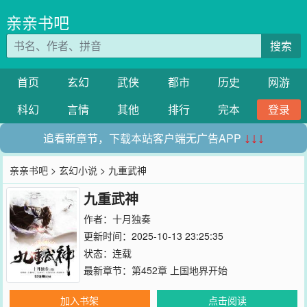
亲亲书吧
搜索
首页
玄幻
武侠
都市
历史
网游
科幻
言情
其他
排行
完本
登录
追看新章节，下载本站客户端无广告APP
↓↓↓
亲亲书吧
>
玄幻小说
> 九重武神
九重武神
作者：
十月独奏
更新时间：2025-10-13 23:25:35
状态：连载
最新章节：
第452章 上国地界开始
加入书架
点击阅读