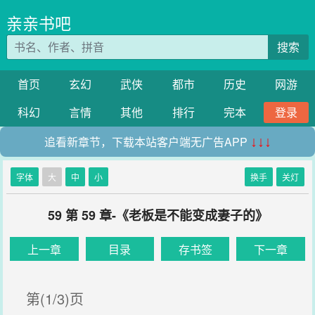
亲亲书吧
搜索
首页
玄幻
武侠
都市
历史
网游
科幻
言情
其他
排行
完本
登录
追看新章节，下载本站客户端无广告APP
↓↓↓
字体
大
中
小
换手
关灯
59 第 59 章-《老板是不能变成妻子的》
上一章
目录
存书签
下一章
第(1/3)页