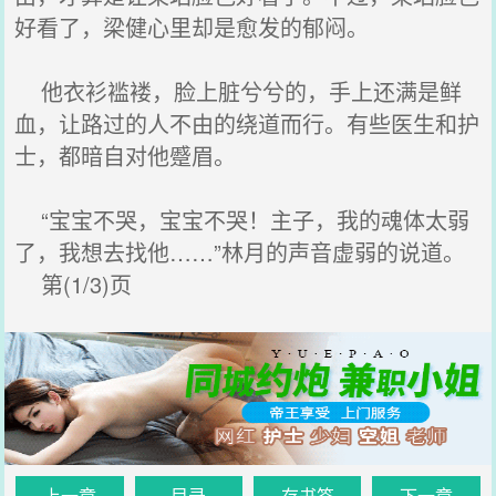
好看了，梁健心里却是愈发的郁闷。
他衣衫褴褛，脸上脏兮兮的，手上还满是鲜
血，让路过的人不由的绕道而行。有些医生和护
士，都暗自对他蹙眉。
“宝宝不哭，宝宝不哭！主子，我的魂体太弱
了，我想去找他……”林月的声音虚弱的说道。
第(1/3)页
上一章
目录
存书签
下一章