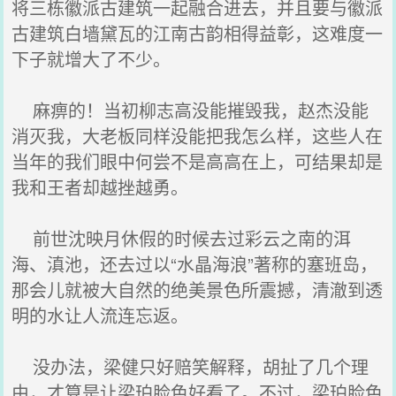
将三栋徽派古建筑一起融合进去，并且要与徽派
古建筑白墙黛瓦的江南古韵相得益彰，这难度一
下子就增大了不少。
麻痹的！当初柳志高没能摧毁我，赵杰没能
消灭我，大老板同样没能把我怎么样，这些人在
当年的我们眼中何尝不是高高在上，可结果却是
我和王者却越挫越勇。
前世沈映月休假的时候去过彩云之南的洱
海、滇池，还去过以“水晶海浪”著称的塞班岛，
那会儿就被大自然的绝美景色所震撼，清澈到透
明的水让人流连忘返。
没办法，梁健只好赔笑解释，胡扯了几个理
由，才算是让梁珀脸色好看了。不过，梁珀脸色